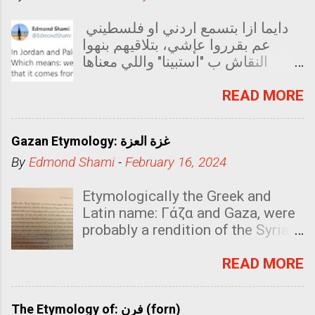
دايما ازا بتسمع اردني او فلسطيني
عم بقرروا عإشي، بتلاقيهم بنهوا
النقاش ب "استبينا" واللي معناها
اتفقنا. انا شخصيا حبيت اعرف شو
اصل الكلمة، فبحبشت اونلاين
READ MORE
وقدرت الاقي من وين تكون ممكن
جاي هالكلمة طلعت الكامة جاي من
Gazan Etymology: غزة العزة
الايطالي Sta Bene هلا عتويتر كان
By
Edmond Shami
-
February 16, 2024
في ناس بتحكيلي انه ممكن تكون من
الاسباني ُEsta Bien بس انا بحس
Etymologically the Greek and
انه جاي من الطليان لانه وجودهم
Latin name: Γάζα and Gaza, were
بالمنطقة كان اكتر من الاسبان غير انه
probably a rendition of the Syriac
ممكن تكون بلغة السابير واللي هي
ganza/gazza, which originated
اللينغوا فرانكرا تاعة المنطقة
from Persian ganj (‘treasure’,
READ MORE
‘store’, ‘granary’). The ancient
Egyptians called it “Azzati”, the
The Etymology of: فرن (forn)
“prized city.” Explains غزة العزة?